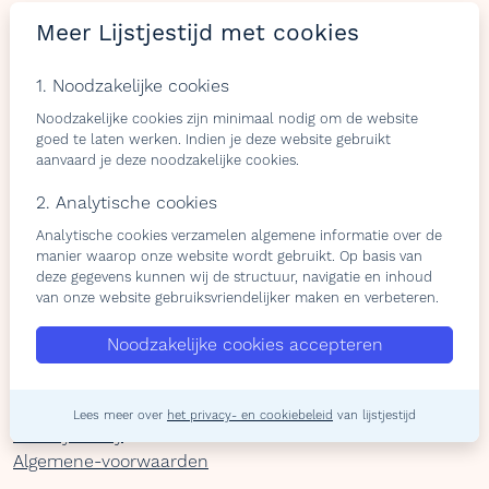
LIJSTJES
TIJD
Meer Lijstjestijd met cookies
Welkom op Lijstjestijd, hét online platform om
1. Noodzakelijke cookies
verlanglijstjes te maken met producten van gelijk welke
webshop.
Noodzakelijke cookies zijn minimaal nodig om de website
goed te laten werken. Indien je deze website gebruikt
aanvaard je deze noodzakelijke cookies.
2. Analytische cookies
Bezoekers
Shops & belevingen
Analytische cookies verzamelen algemene informatie over de
manier waarop onze website wordt gebruikt. Op basis van
Verlangslijstjes maken
Wat is de L-club
deze gegevens kunnen wij de structuur, navigatie en inhoud
Cadeaulijstje
Wordt lid van onze L-club
van onze website gebruiksvriendelijker maken en verbeteren.
personaliseren
Contacteer ons
Contacteer ons
Noodzakelijke cookies accepteren
Over ons
Lees meer over
het privacy- en cookiebeleid
van lijstjestijd
Privacy Policy
Algemene-voorwaarden